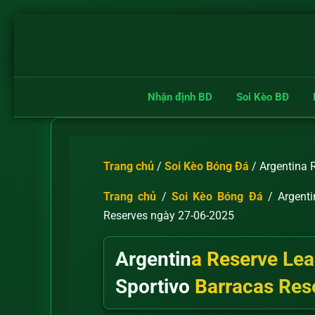
Chuyển
đến
nội
dung
Nhận định BD
Soi Kèo BĐ
Trang chủ
/
Soi Kèo Bóng Đá
/
Argentina 
Trang chủ
/
Soi Kèo Bóng Đá
/
Argent
Reserves ngày 27-06-2025
Argentina Reserve Lea
Sportivo Barracas Re