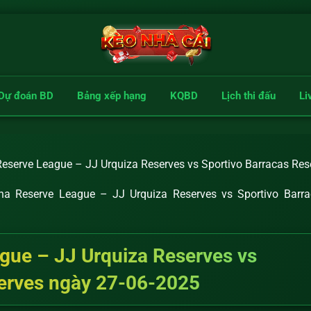
×
Dự đoán BD
Bảng xếp hạng
KQBD
Lịch thi đấu
Li
Reserve League – JJ Urquiza Reserves vs Sportivo Barracas Re
ina Reserve League – JJ Urquiza Reserves vs Sportivo Barr
gue – JJ Urquiza Reserves vs
serves ngày 27-06-2025