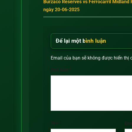
Burzaco Reserves vs Ferrocarril Midland
ngày 20-06-2025
Để lại một bình luận
Email của bạn sẽ không được hiển thị 
Bình luận
*
Tên
*
Ema