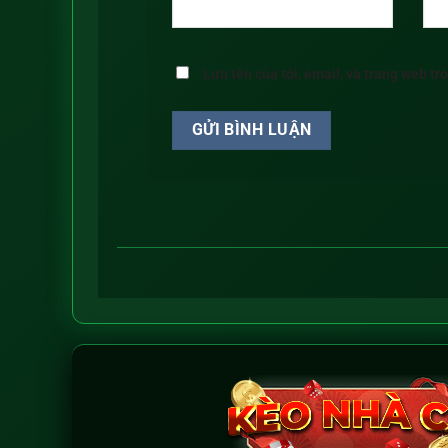
Lưu tên của tôi, email, và trang web tro