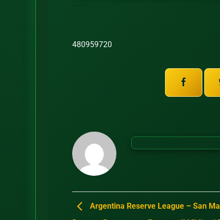
480959720
Argentina Reserve League – San Ma