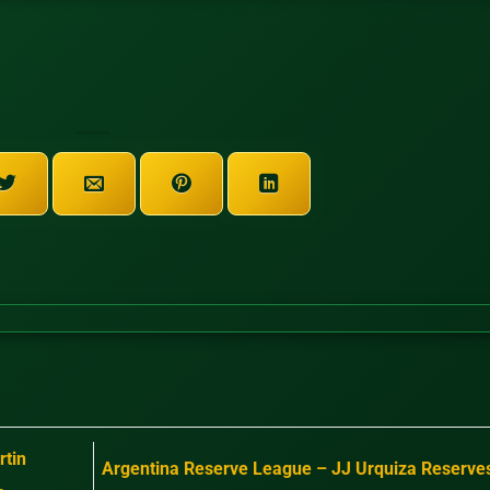
rtin
Argentina Reserve League – JJ Urquiza Reserve