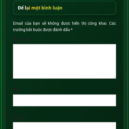
Để lại một bình luận
Email của bạn sẽ không được hiển thị công khai.
Các
trường bắt buộc được đánh dấu
*
Bình luận
*
Tên
*
Email
*