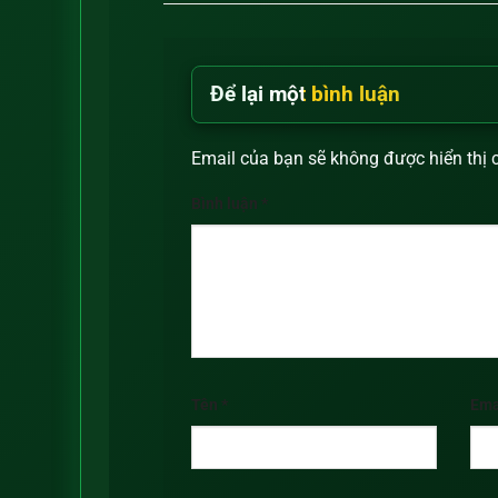
Để lại một bình luận
Email của bạn sẽ không được hiển thị 
Bình luận
*
Tên
*
Ema