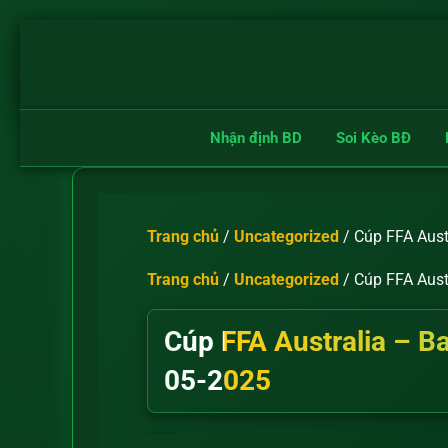
Chuyển
đến
nội
dung
Nhận định BD
Soi Kèo BĐ
Trang chủ
/
Uncategorized
/
Cúp FFA Aust
Trang chủ
/
Uncategorized
/
Cúp FFA Aust
Cúp FFA Australia – B
05-2025