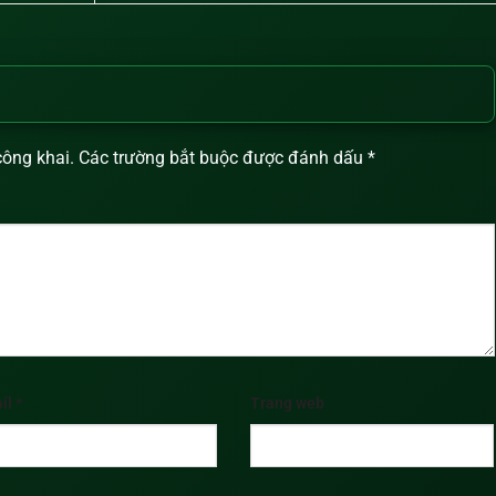
công khai.
Các trường bắt buộc được đánh dấu
*
il
*
Trang web