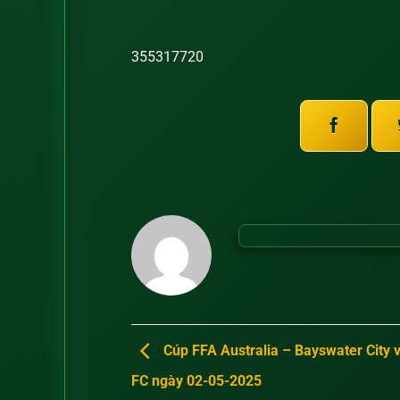
355317720
Cúp FFA Australia – Bayswater City 
FC ngày 02-05-2025