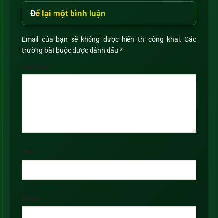
Để lại một bình luận
Email của bạn sẽ không được hiển thị công khai.
Các
trường bắt buộc được đánh dấu
*
Bình luận
*
Tên
*
Email
*