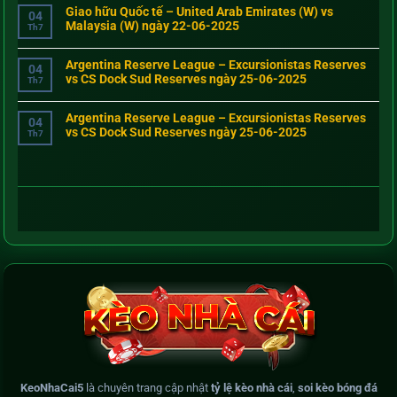
Giao hữu Quốc tế – United Arab Emirates (W) vs
04
Malaysia (W) ngày 22-06-2025
Th7
Argentina Reserve League – Excursionistas Reserves
04
vs CS Dock Sud Reserves ngày 25-06-2025
Th7
Argentina Reserve League – Excursionistas Reserves
04
vs CS Dock Sud Reserves ngày 25-06-2025
Th7
KeoNhaCai5
là chuyên trang cập nhật
tỷ lệ kèo nhà cái
,
soi kèo bóng đá