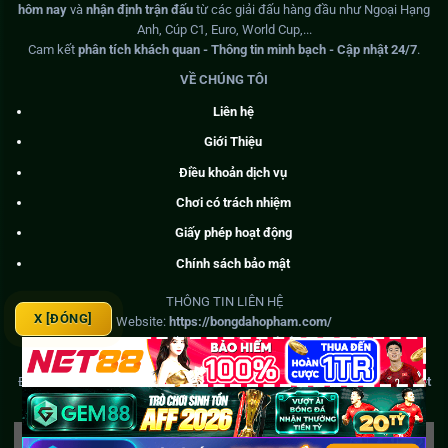
hôm nay
và
nhận định trận đấu
từ các giải đấu hàng đầu như Ngoại Hạng
Anh, Cúp C1, Euro, World Cup,...
Cam kết
phân tích khách quan - Thông tin minh bạch - Cập nhật 24/7
.
VỀ CHÚNG TÔI
Liên hệ
Giới Thiệu
Điều khoản dịch vụ
Chơi có trách nhiệm
Giấy phép hoạt động
Chính sách bảo mật
THÔNG TIN LIÊN HỆ
X [ĐÓNG]
Website:
https://bongdahopham.com/
Email:
support@vn88vip.io
Số điện thoại:
(+84) 093 786 7123
Địa chỉ:
40 Nguyễn Tri Phương, Phường 6, Quận 10, TP. Hồ Chí Minh, Việt
Nam