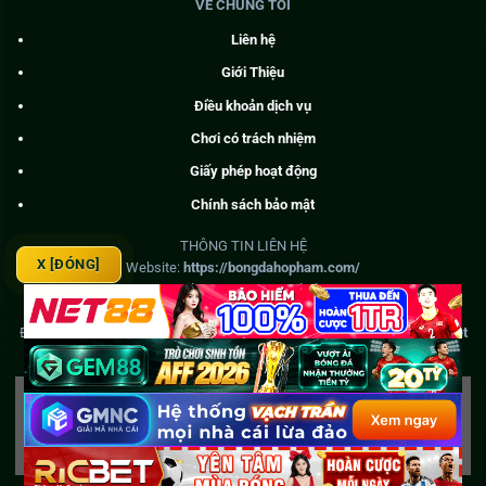
VỀ CHÚNG TÔI
Liên hệ
Giới Thiệu
Điều khoản dịch vụ
Chơi có trách nhiệm
Giấy phép hoạt động
Chính sách bảo mật
THÔNG TIN LIÊN HỆ
X [ĐÓNG]
Website:
https://bongdahopham.com/
Email:
support@vn88vip.io
Số điện thoại:
(+84) 093 786 7123
Địa chỉ:
40 Nguyễn Tri Phương, Phường 6, Quận 10, TP. Hồ Chí Minh, Việt
Nam
Copyright 2026 ©
Kèo nhà cái