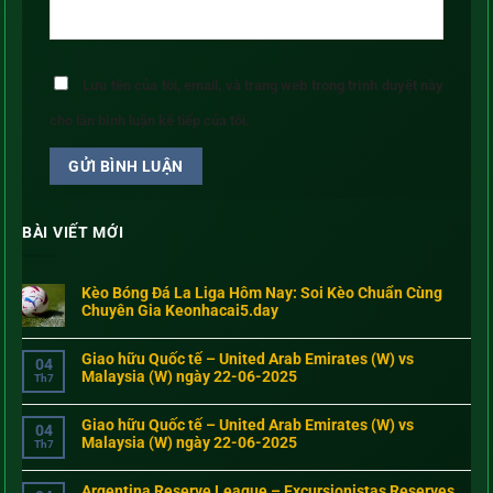
Lưu tên của tôi, email, và trang web trong trình duyệt này
cho lần bình luận kế tiếp của tôi.
BÀI VIẾT MỚI
Kèo Bóng Đá La Liga Hôm Nay: Soi Kèo Chuẩn Cùng
Chuyên Gia Keonhacai5.day
Giao hữu Quốc tế – United Arab Emirates (W) vs
04
Malaysia (W) ngày 22-06-2025
Th7
Giao hữu Quốc tế – United Arab Emirates (W) vs
04
Malaysia (W) ngày 22-06-2025
Th7
Argentina Reserve League – Excursionistas Reserves