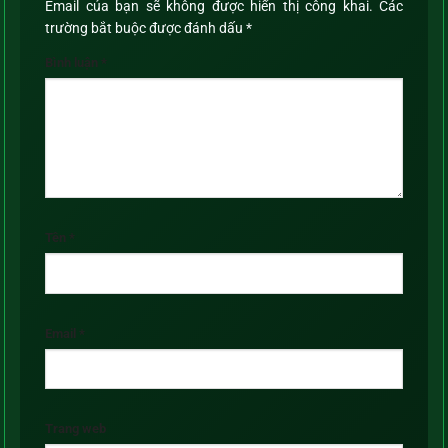
Email của bạn sẽ không được hiển thị công khai.
Các
trường bắt buộc được đánh dấu
*
Bình luận
*
Tên
*
Email
*
Trang web