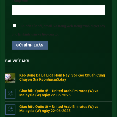
Trang web
Lưu tên của tôi, email, và trang web trong trình duyệt này
cho lần bình luận kế tiếp của tôi.
BÀI VIẾT MỚI
Kèo Bóng Đá La Liga Hôm Nay: Soi Kèo Chuẩn Cùng
Chuyên Gia Keonhacai5.day
Giao hữu Quốc tế – United Arab Emirates (W) vs
04
Malaysia (W) ngày 22-06-2025
Th7
Giao hữu Quốc tế – United Arab Emirates (W) vs
04
Malaysia (W) ngày 22-06-2025
Th7