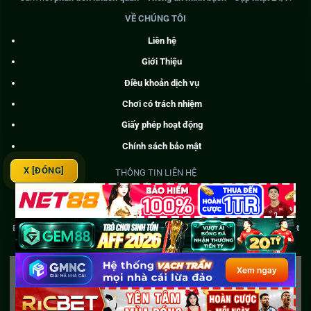
VỀ CHÚNG TÔI
Liên hệ
Giới Thiệu
Điều khoản dịch vụ
Chơi có trách nhiệm
Giấy phép hoạt động
Chính sách bảo mật
X [ĐÓNG]
THÔNG TIN LIÊN HỆ
Website:
https://bongdahopham.com/
Email:
support@vn88vip.io
Số điện thoại:
(+84) 093 786 7123
Địa chỉ:
40 Nguyễn Tri Phương, Phường 6, Quận 10, TP. Hồ Chí Minh, Việt
Nam
Copyright 2026 ©
Kèo nhà cái