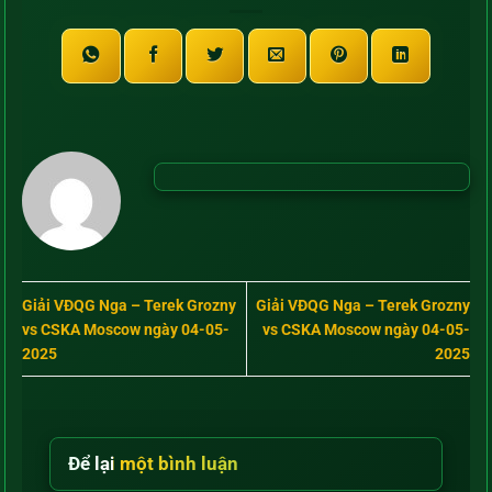
Giải VĐQG Nga – Terek Grozny
Giải VĐQG Nga – Terek Grozny
vs CSKA Moscow ngày 04-05-
vs CSKA Moscow ngày 04-05-
2025
2025
Để lại một bình luận