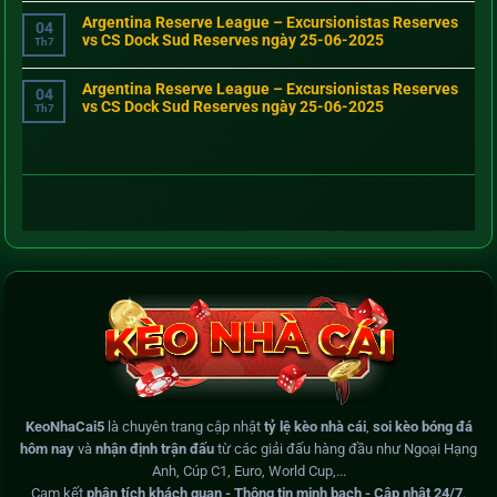
Argentina Reserve League – Excursionistas Reserves
04
vs CS Dock Sud Reserves ngày 25-06-2025
Th7
Argentina Reserve League – Excursionistas Reserves
04
vs CS Dock Sud Reserves ngày 25-06-2025
Th7
KeoNhaCai5
là chuyên trang cập nhật
tỷ lệ kèo nhà cái
,
soi kèo bóng đá
hôm nay
và
nhận định trận đấu
từ các giải đấu hàng đầu như Ngoại Hạng
Anh, Cúp C1, Euro, World Cup,...
Cam kết
phân tích khách quan - Thông tin minh bạch - Cập nhật 24/7
.