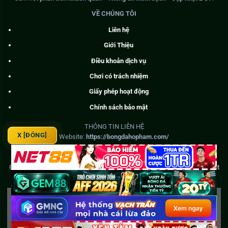
VỀ CHÚNG TÔI
Liên hệ
Giới Thiệu
Điều khoản dịch vụ
Chơi có trách nhiệm
Giấy phép hoạt động
Chính sách bảo mật
THÔNG TIN LIÊN HỆ
X [ĐÓNG]
Website:
https://bongdahopham.com/
Email:
support@vn88vip.io
Số điện thoại:
(+84) 093 786 7123
Địa chỉ:
40 Nguyễn Tri Phương, Phường 6, Quận 10, TP. Hồ Chí Minh, Việt
Nam
Copyright 2026 ©
Kèo nhà cái