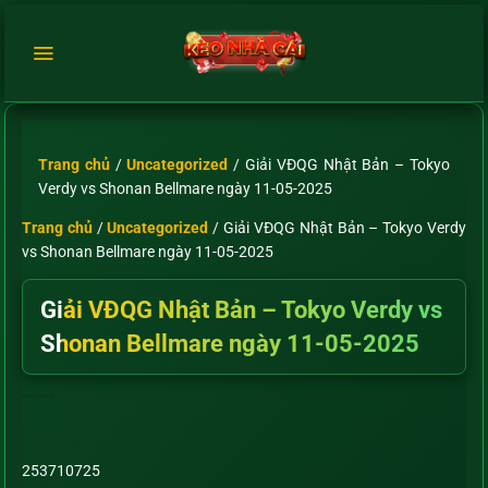
Chuyển
đến
nội
dung
Trang chủ
/
Uncategorized
/
Giải VĐQG Nhật Bản – Tokyo
Verdy vs Shonan Bellmare ngày 11-05-2025
Trang chủ
/
Uncategorized
/
Giải VĐQG Nhật Bản – Tokyo Verdy
vs Shonan Bellmare ngày 11-05-2025
Giải VĐQG Nhật Bản – Tokyo Verdy vs
Shonan Bellmare ngày 11-05-2025
253710725