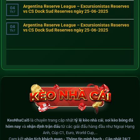
Argentina Reserve League – Excursionistas Reserves
04
vs CS Dock Sud Reserves ngày 25-06-2025
Th7
Argentina Reserve League – Excursionistas Reserves
04
vs CS Dock Sud Reserves ngày 25-06-2025
Th7
KeoNhaCai5
là chuyên trang cập nhật
tỷ lệ kèo nhà cái
,
soi kèo bóng đá
hôm nay
và
nhận định trận đấu
từ các giải đấu hàng đầu như Ngoại Hạng
Anh, Cúp C1, Euro, World Cup,...
Cam kết
phân tích khách quan - Thông tin minh bạch - Cập nhật 24/7
.