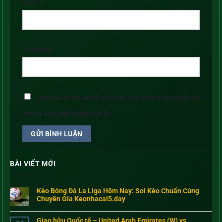
Email
*
Trang web
Lưu tên của tôi, email, và trang web trong trình duyệt này
cho lần bình luận kế tiếp của tôi.
BÀI VIẾT MỚI
Kèo Bóng Đá La Liga Hôm Nay: Soi Kèo Chuẩn Cùng
Chuyên Gia Keonhacai5.day
Giao hữu Quốc tế – United Arab Emirates (W) vs