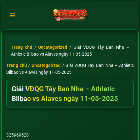
Chuyển
đến
nội
dung
Trang chủ
/
Uncategorized
/
Giải VĐQG Tây Ban Nha –
Athletic Bilbao vs Alaves ngày 11-05-2025
Trang chủ
/
Uncategorized
/
Giải VĐQG Tây Ban Nha – Athletic
Bilbao vs Alaves ngày 11-05-2025
Giải VĐQG Tây Ban Nha – Athletic
Bilbao vs Alaves ngày 11-05-2025
325969528