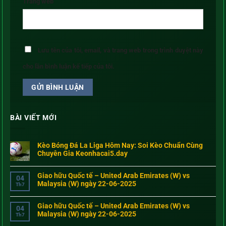
Trang web
Lưu tên của tôi, email, và trang web trong trình duyệt này
cho lần bình luận kế tiếp của tôi.
BÀI VIẾT MỚI
Kèo Bóng Đá La Liga Hôm Nay: Soi Kèo Chuẩn Cùng
Chuyên Gia Keonhacai5.day
Giao hữu Quốc tế – United Arab Emirates (W) vs
04
Malaysia (W) ngày 22-06-2025
Th7
Giao hữu Quốc tế – United Arab Emirates (W) vs
04
Malaysia (W) ngày 22-06-2025
Th7