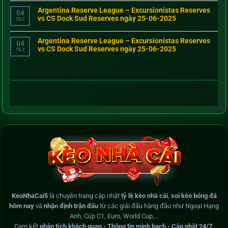
Argentina Reserve League – Excursionistas Reserves
04
vs CS Dock Sud Reserves ngày 25-06-2025
Th7
Argentina Reserve League – Excursionistas Reserves
04
vs CS Dock Sud Reserves ngày 25-06-2025
Th7
KeoNhaCai5
là chuyên trang cập nhật
tỷ lệ kèo nhà cái
,
soi kèo bóng đá
hôm nay
và
nhận định trận đấu
từ các giải đấu hàng đầu như Ngoại Hạng
Anh, Cúp C1, Euro, World Cup,...
Cam kết
phân tích khách quan - Thông tin minh bạch - Cập nhật 24/7
.