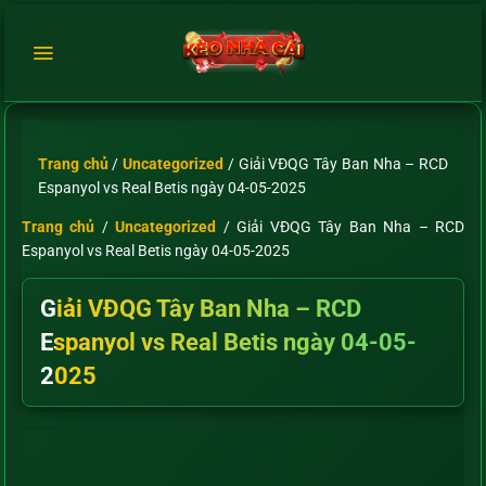
Chuyển
đến
nội
dung
Trang chủ
/
Uncategorized
/
Giải VĐQG Tây Ban Nha – RCD
Espanyol vs Real Betis ngày 04-05-2025
Trang chủ
/
Uncategorized
/
Giải VĐQG Tây Ban Nha – RCD
Espanyol vs Real Betis ngày 04-05-2025
Giải VĐQG Tây Ban Nha – RCD
Espanyol vs Real Betis ngày 04-05-
2025