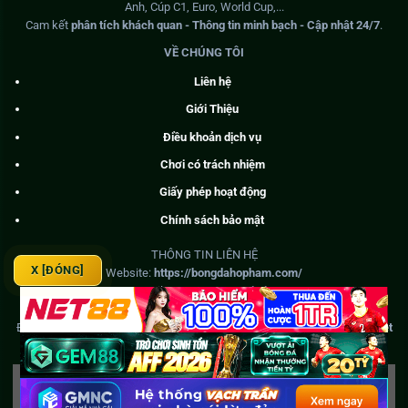
Anh, Cúp C1, Euro, World Cup,...
Cam kết
phân tích khách quan - Thông tin minh bạch - Cập nhật 24/7
.
VỀ CHÚNG TÔI
Liên hệ
Giới Thiệu
Điều khoản dịch vụ
Chơi có trách nhiệm
Giấy phép hoạt động
Chính sách bảo mật
THÔNG TIN LIÊN HỆ
X [ĐÓNG]
Website:
https://bongdahopham.com/
Email:
support@vn88vip.io
Số điện thoại:
(+84) 093 786 7123
Địa chỉ:
40 Nguyễn Tri Phương, Phường 6, Quận 10, TP. Hồ Chí Minh, Việt
Nam