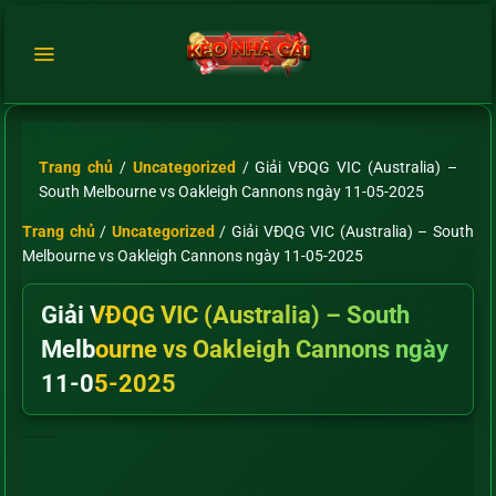
Chuyển
đến
nội
dung
Trang chủ
/
Uncategorized
/
Giải VĐQG VIC (Australia) –
South Melbourne vs Oakleigh Cannons ngày 11-05-2025
Trang chủ
/
Uncategorized
/
Giải VĐQG VIC (Australia) – South
Melbourne vs Oakleigh Cannons ngày 11-05-2025
Giải VĐQG VIC (Australia) – South
Melbourne vs Oakleigh Cannons ngày
11-05-2025