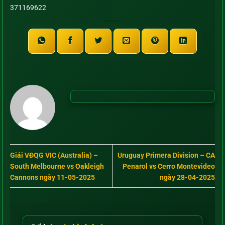
371169622
Giải VĐQG VIC (Australia) –
Uruguay Primera Division – CA
South Melbourne vs Oakleigh
Penarol vs Cerro Montevideo
Cannons ngày 11-05-2025
ngày 28-04-2025