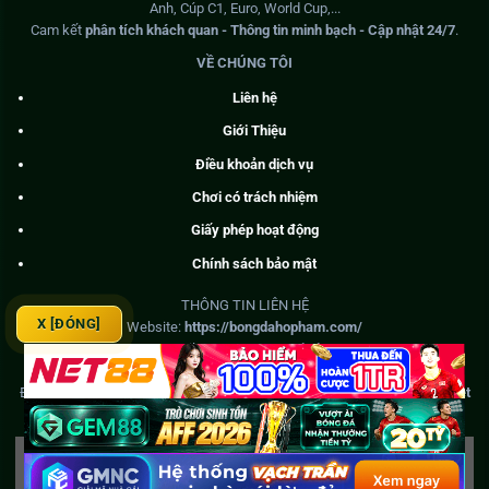
Anh, Cúp C1, Euro, World Cup,...
Cam kết
phân tích khách quan - Thông tin minh bạch - Cập nhật 24/7
.
VỀ CHÚNG TÔI
Liên hệ
Giới Thiệu
Điều khoản dịch vụ
Chơi có trách nhiệm
Giấy phép hoạt động
Chính sách bảo mật
THÔNG TIN LIÊN HỆ
X [ĐÓNG]
Website:
https://bongdahopham.com/
Email:
support@vn88vip.io
Số điện thoại:
(+84) 093 786 7123
Địa chỉ:
40 Nguyễn Tri Phương, Phường 6, Quận 10, TP. Hồ Chí Minh, Việt
Nam