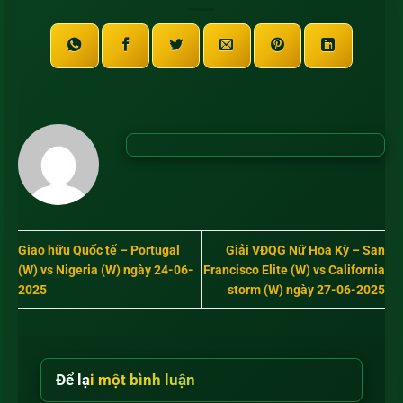
Giao hữu Quốc tế – Portugal
Giải VĐQG Nữ Hoa Kỳ – San
(W) vs Nigeria (W) ngày 24-06-
Francisco Elite (W) vs California
2025
storm (W) ngày 27-06-2025
Để lại một bình luận