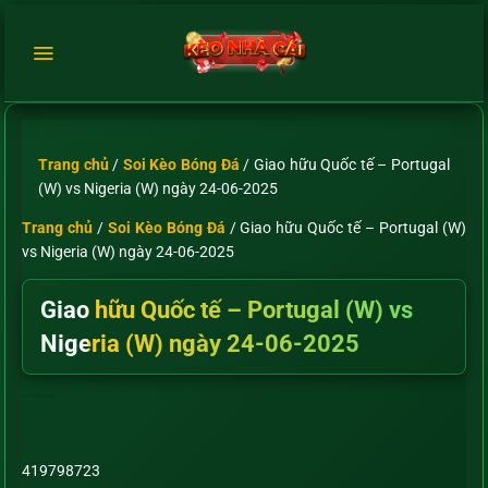
Chuyển
đến
nội
dung
Trang chủ
/
Soi Kèo Bóng Đá
/
Giao hữu Quốc tế – Portugal
(W) vs Nigeria (W) ngày 24-06-2025
Trang chủ
/
Soi Kèo Bóng Đá
/
Giao hữu Quốc tế – Portugal (W)
vs Nigeria (W) ngày 24-06-2025
Giao hữu Quốc tế – Portugal (W) vs
Nigeria (W) ngày 24-06-2025
419798723