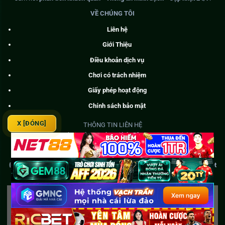
VỀ CHÚNG TÔI
Liên hệ
Giới Thiệu
Điều khoản dịch vụ
Chơi có trách nhiệm
Giấy phép hoạt động
Chính sách bảo mật
X [ĐÓNG]
THÔNG TIN LIÊN HỆ
Website:
https://bongdahopham.com/
Email:
support@vn88vip.io
Số điện thoại:
(+84) 093 786 7123
Địa chỉ:
40 Nguyễn Tri Phương, Phường 6, Quận 10, TP. Hồ Chí Minh, Việt
Nam
Copyright 2026 ©
Kèo nhà cái