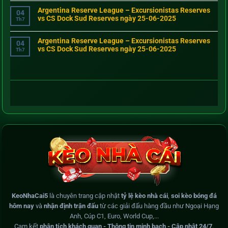
Argentina Reserve League – Excursionistas Reserves
04
vs CS Dock Sud Reserves ngày 25-06-2025
Th7
Argentina Reserve League – Excursionistas Reserves
04
vs CS Dock Sud Reserves ngày 25-06-2025
Th7
KeoNhaCai5
là chuyên trang cập nhật
tỷ lệ kèo nhà cái
,
soi kèo bóng đá
hôm nay
và
nhận định trận đấu
từ các giải đấu hàng đầu như Ngoại Hạng
Anh, Cúp C1, Euro, World Cup,...
Cam kết
phân tích khách quan - Thông tin minh bạch - Cập nhật 24/7
.