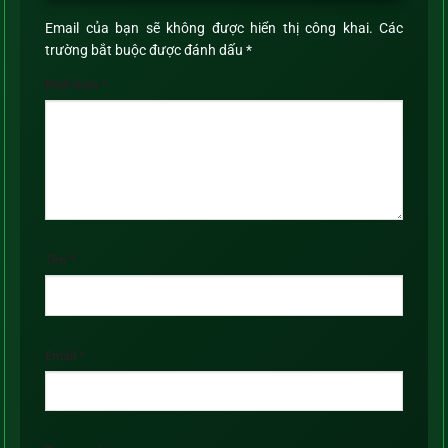
Email của bạn sẽ không được hiển thị công khai.
Các
trường bắt buộc được đánh dấu
*
Bình luận
*
Tên
*
Email
*