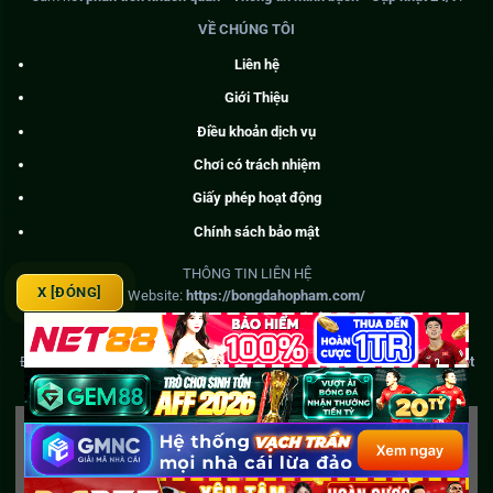
VỀ CHÚNG TÔI
Liên hệ
Giới Thiệu
Điều khoản dịch vụ
Chơi có trách nhiệm
Giấy phép hoạt động
Chính sách bảo mật
THÔNG TIN LIÊN HỆ
X [ĐÓNG]
Website:
https://bongdahopham.com/
Email:
support@vn88vip.io
Số điện thoại:
(+84) 093 786 7123
Địa chỉ:
40 Nguyễn Tri Phương, Phường 6, Quận 10, TP. Hồ Chí Minh, Việt
Nam
Copyright 2026 ©
Kèo nhà cái