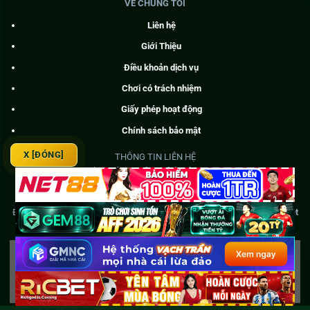
VỀ CHÚNG TÔI
Liên hệ
Giới Thiệu
Điều khoản dịch vụ
Chơi có trách nhiệm
Giấy phép hoạt động
Chính sách bảo mật
X [ĐÓNG]
THÔNG TIN LIÊN HỆ
Website:
https://bongdahopham.com/
Email:
support@vn88vip.io
Số điện thoại:
(+84) 093 786 7123
Địa chỉ:
40 Nguyễn Tri Phương, Phường 6, Quận 10, TP. Hồ Chí Minh, Việt
Nam
Copyright 2026 ©
Kèo nhà cái