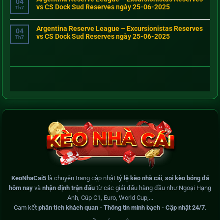
04
vs CS Dock Sud Reserves ngày 25-06-2025
Th7
Argentina Reserve League – Excursionistas Reserves
04
vs CS Dock Sud Reserves ngày 25-06-2025
Th7
KeoNhaCai5
là chuyên trang cập nhật
tỷ lệ kèo nhà cái
,
soi kèo bóng đá
hôm nay
và
nhận định trận đấu
từ các giải đấu hàng đầu như Ngoại Hạng
Anh, Cúp C1, Euro, World Cup,...
Cam kết
phân tích khách quan - Thông tin minh bạch - Cập nhật 24/7
.