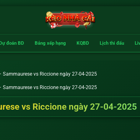
Dự đoán BD
Bảng xếp hạng
KQBD
Lịch thi đấu
Li
D – Sammaurese vs Riccione ngày 27-04-2025
D – Sammaurese vs Riccione ngày 27-04-2025
urese vs Riccione ngày 27-04-2025