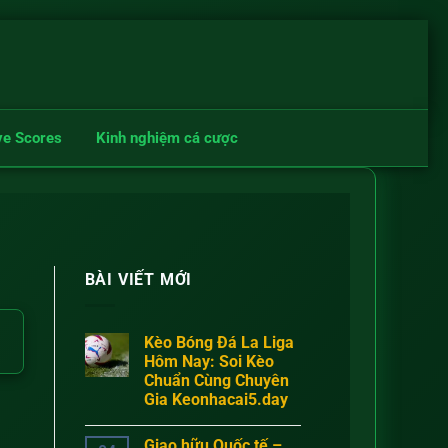
ve Scores
Kinh nghiệm cá cược
BÀI VIẾT MỚI
Kèo Bóng Đá La Liga
Hôm Nay: Soi Kèo
Chuẩn Cùng Chuyên
Gia Keonhacai5.day
Giao hữu Quốc tế –