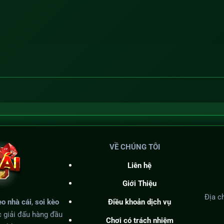
VỀ CHÚNG TÔI
Liên hệ
Giới Thiệu
Địa c
èo nhà cái
,
soi kèo
Điều khoản dịch vụ
 giải đấu hàng đầu
Chơi có trách nhiệm