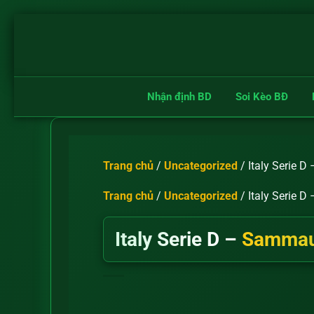
Chuyển
đến
nội
dung
Nhận định BD
Soi Kèo BĐ
Trang chủ
/
Uncategorized
/
Italy Serie 
Trang chủ
/
Uncategorized
/
Italy Serie 
Italy Serie D – Samma