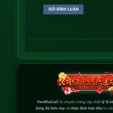
KeoNhaCai5
là chuyên trang cập nhật
tỷ lệ k
bóng đá hôm nay
và
nhận định trận đấu
từ các