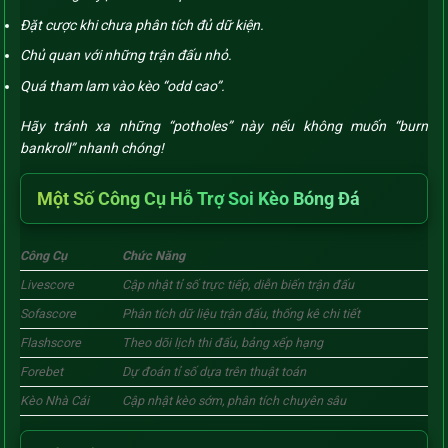
Đặt cược khi chưa phân tích đủ dữ kiện.
Chủ quan với những trận đấu nhỏ.
Quá tham lam vào kèo “odd cao”.
Hãy tránh xa những “potholes” này nếu không muốn “burn
bankroll” nhanh chóng!
Một Số Công Cụ Hỗ Trợ Soi Kèo Bóng Đá
Công Cụ
Chức Năng
Livescore
Cập nhật tỉ số trực tiếp, diễn biến trận đấu
Sofascore
Phân tích dữ liệu trận đấu, thống kê chi tiết
Flashscore
Theo dõi lịch thi đấu, bảng xếp hạng
Forebet
Dự đoán tỉ số dựa trên thuật toán
Kèo Nhà Cái
Cập nhật kèo sớm, phân tích chuyên sâu