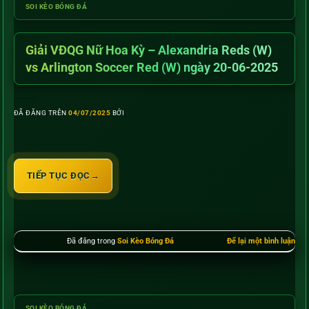
SOI KÈO BÓNG ĐÁ
Giải VĐQG Nữ Hoa Kỳ – Alexandria Reds (W)
vs Arlington Soccer Red (W) ngày 20-06-2025
ĐÃ ĐĂNG TRÊN
04/07/2025
BỞI
TIẾP TỤC ĐỌC
→
Đã đăng trong
Soi Kèo Bóng Đá
Để lại một bình luận
SOI KÈO BÓNG ĐÁ