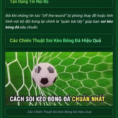
Tận Dụng Tin Nội Bộ
Đôi khi những tin tức “off the record” từ phòng thay đồ hoặc tình
hình nội bộ đội bóng lại chính là “quân bài tẩy” giúp bạn
soi kèo
bóng đá
siêu chuẩn.
Các Chiến Thuật Soi Kèo Bóng Đá Hiệu Quả
Các Chiến Thuật Soi Kèo Bóng Đá Hiệu Quả