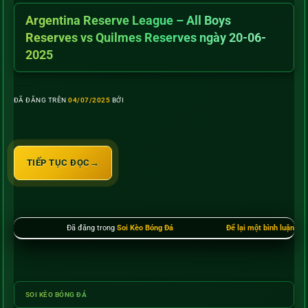
Argentina Reserve League – All Boys
Reserves vs Quilmes Reserves ngày 20-06-
2025
ĐÃ ĐĂNG TRÊN
04/07/2025
BỞI
TIẾP TỤC ĐỌC
→
Đã đăng trong
Soi Kèo Bóng Đá
Để lại một bình luận
SOI KÈO BÓNG ĐÁ