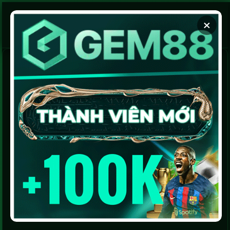
Chuyển
đến
×
nội
dung
Trang chủ
/
Soi Kèo Bóng Đá
/
Trang 3
Cách soi kèo bóng đá chuẩn xác và chi
tiết nhất 2025
Trong thế giới “canh bạc trái bóng”, việc nắm rõ cách
soi kèo bóng
đá
chuẩn xác là yếu tố then chốt giúp bạn nâng cao tỷ lệ chiến
thắng. Nhưng làm thế nào để không chỉ chơi vui mà còn “cash
out” thắng lớn? Hãy cùng
kèo nhà cái
phân tích chi tiết, mở khóa
bí quyết, và trở thành cao thủ “phán kèo” đỉnh cao.