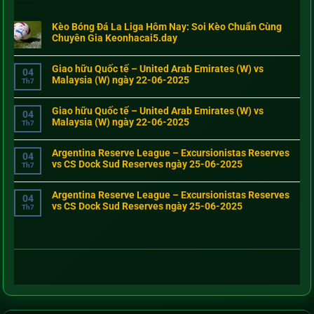
Kèo Bóng Đá La Liga Hôm Nay: Soi Kèo Chuẩn Cùng
Chuyên Gia Keonhacai5.day
Giao hữu Quốc tế – United Arab Emirates (W) vs
04
Malaysia (W) ngày 22-06-2025
Th7
Giao hữu Quốc tế – United Arab Emirates (W) vs
04
Malaysia (W) ngày 22-06-2025
Th7
Argentina Reserve League – Excursionistas Reserves
04
vs CS Dock Sud Reserves ngày 25-06-2025
Th7
Argentina Reserve League – Excursionistas Reserves
04
vs CS Dock Sud Reserves ngày 25-06-2025
Th7