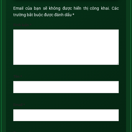
Email của bạn sẽ không được hiển thị công khai.
Các
trường bắt buộc được đánh dấu
*
Bình luận
*
Tên
*
Email
*