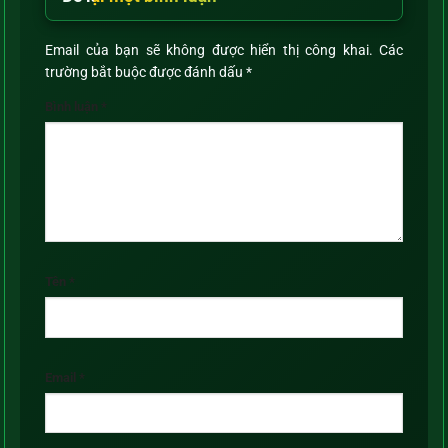
Email của bạn sẽ không được hiển thị công khai.
Các
trường bắt buộc được đánh dấu
*
Bình luận
*
Tên
*
Email
*