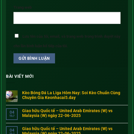
Trang web
Lưu tên của tôi, email, và trang web trong trình duyệt này
cho lần bình luận kế tiếp của tôi.
BÀI VIẾT MỚI
Kèo Bóng Đá La Liga Hôm Nay: Soi Kèo Chuẩn Cùng
Chuyên Gia Keonhacai5.day
Giao hữu Quốc tế – United Arab Emirates (W) vs
04
Malaysia (W) ngày 22-06-2025
Th7
Giao hữu Quốc tế – United Arab Emirates (W) vs
04
Malaysia (W) ngày 22-06-2025
Th7