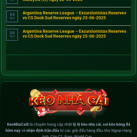
Argentina Reserve League – Excursionistas Reserves
04
vs CS Dock Sud Reserves ngày 25-06-2025
Th7
Argentina Reserve League – Excursionistas Reserves
04
vs CS Dock Sud Reserves ngày 25-06-2025
Th7
KeoNhaCai5
là chuyên trang cập nhật
tỷ lệ kèo nhà cái
,
soi kèo bóng đá
hôm nay
và
nhận định trận đấu
từ các giải đấu hàng đầu như Ngoại Hạng
Anh, Cúp C1, Euro, World Cup,...