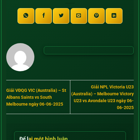
Giải NPL Victoria U23
Giải VĐQG VIC (Australia) – St
(Australia) – Melbourne Victory
Albans Saints vs South
U23 vs Avondale U23 ngày 06-
Melbourne ngày 06-06-2025
06-2025
Để lại một bình luận