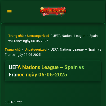
Chuyển
đến
nội
dung
Trang chủ
/
Uncategorized
/
UEFA Nations League – Spain
vs France ngày 06-06-2025
Trang chủ
/
Uncategorized
/
UEFA Nations League – Spain vs
France ngày 06-06-2025
UEFA Nations League – Spain vs
France ngày 06-06-2025
338165722