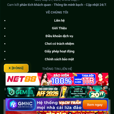
Cam kết
phân tích khách quan - Thông tin minh bạch - Cập nhật 24/7
.
VỀ CHÚNG TÔI
Liên hệ
Giới Thiệu
Điều khoản dịch vụ
Chơi có trách nhiệm
Giấy phép hoạt động
Chính sách bảo mật
X [ĐÓNG]
THÔNG TIN LIÊN HỆ
Website:
https://keobongdavip.com/
Email:
support@vn88vip.io
Số điện thoại:
(+84) 093 786 7123
Địa chỉ:
40 Nguyễn Tri Phương, Phường 6, Quận 10, TP. Hồ Chí Minh, Việt
Nam