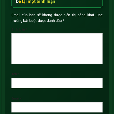
Để lại một bình luận
Email của bạn sẽ không được hiển thị công khai.
Các
trường bắt buộc được đánh dấu
*
Bình luận
*
Tên
*
Email
*