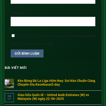
Trang web
Lưu tên của tôi, email, và trang web trong trình duyệt này
cho lần bình luận kế tiếp của tôi.
BÀI VIẾT MỚI
Kèo Bóng Đá La Liga Hôm Nay: Soi Kèo Chuẩn Cùng
Chuyên Gia Keonhacai5.day
Giao hữu Quốc tế – United Arab Emirates (W) vs
04
Malaysia (W) ngày 22-06-2025
Th7