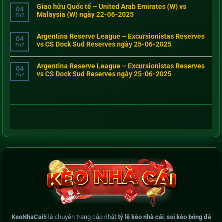
Giao hữu Quốc tế – United Arab Emirates (W) vs
04
Malaysia (W) ngày 22-06-2025
Th7
Argentina Reserve League – Excursionistas Reserves
04
vs CS Dock Sud Reserves ngày 25-06-2025
Th7
Argentina Reserve League – Excursionistas Reserves
04
vs CS Dock Sud Reserves ngày 25-06-2025
Th7
KeoNhaCai5
là chuyên trang cập nhật
tỷ lệ kèo nhà cái
,
soi kèo bóng đá