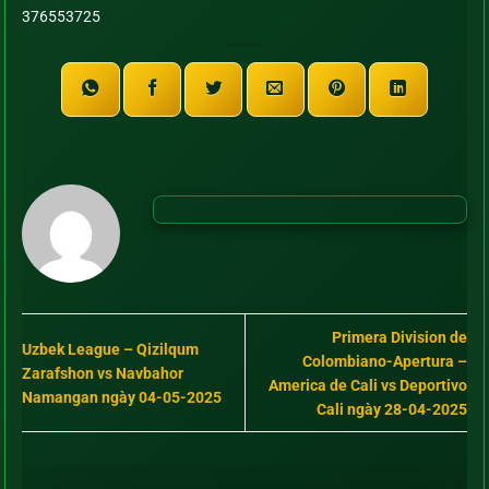
376553725
Primera Division de
Uzbek League – Qizilqum
Colombiano-Apertura –
Zarafshon vs Navbahor
America de Cali vs Deportivo
Namangan ngày 04-05-2025
Cali ngày 28-04-2025